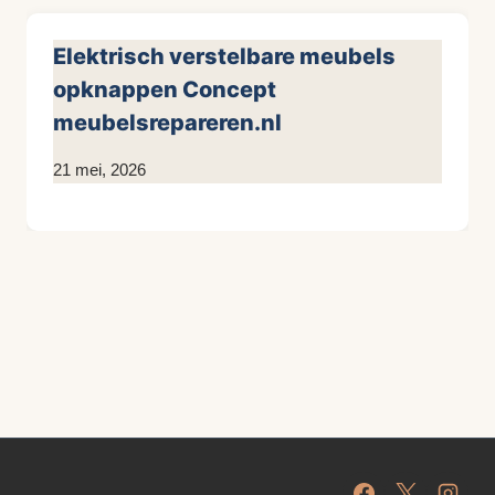
Elektrisch verstelbare meubels
opknappen Concept
meubelsrepareren.nl
Door
21 mei, 2026
KijkopMeubelen.nl