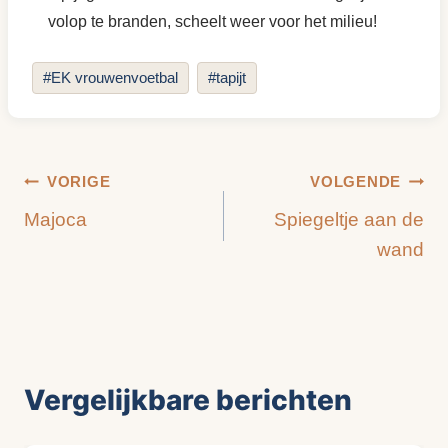
volop te branden, scheelt weer voor het milieu!
Bericht
#
EK vrouwenvoetbal
#
tapijt
tags:
Bericht
VORIGE
VOLGENDE
Majoca
Spiegeltje aan de
navigatie
wand
Vergelijkbare berichten