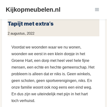
Doorgaan
Kijkopmeubelen.nl
naar
MEUBELS INSPIRATIE
inhoud
Tapijt met extra’s
Door
2 augustus, 2022
Kim
Sneijder
Voordat we woonden waar we nu wonen,
woonden we eerst in een klein dorpje in het
Groene Hart, een dorp met heel veel hele fijne
mensen, een echte en hechte gemeenschap. Het
probleem is alleen dat er niks is. Geen winkels,
geen scholen, geen sportverenigingen, niks. En
onze familie woont ook nog eens een eind weg.
En dus zijn we uiteindelijk met pijn in het hart
toch verhuisd.