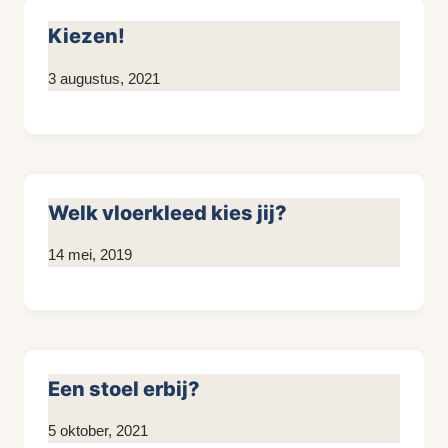
Kiezen!
Door
3 augustus, 2021
Kim
Sneijder
Welk vloerkleed kies jij?
Door
14 mei, 2019
KijkopMeubelen.nl
Een stoel erbij?
Door
5 oktober, 2021