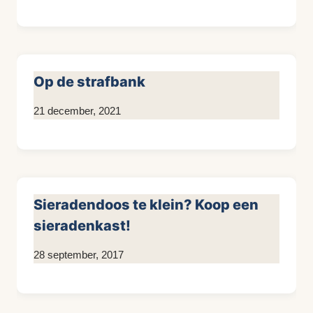
Kim
Sneijder
Op de strafbank
Door
21 december, 2021
Kim
Sneijder
Sieradendoos te klein? Koop een
sieradenkast!
Door
28 september, 2017
KijkopMeubelen.nl