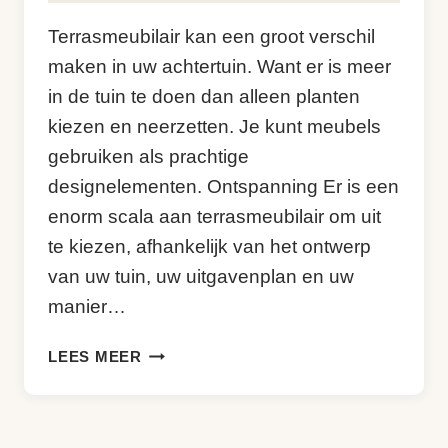
Kim
Terrasmeubilair kan een groot verschil
Sneijder
maken in uw achtertuin. Want er is meer
in de tuin te doen dan alleen planten
kiezen en neerzetten. Je kunt meubels
gebruiken als prachtige
designelementen. Ontspanning Er is een
enorm scala aan terrasmeubilair om uit
te kiezen, afhankelijk van het ontwerp
van uw tuin, uw uitgavenplan en uw
manier…
INSPIRATIE
LEES MEER
VOOR
DE
TUIN