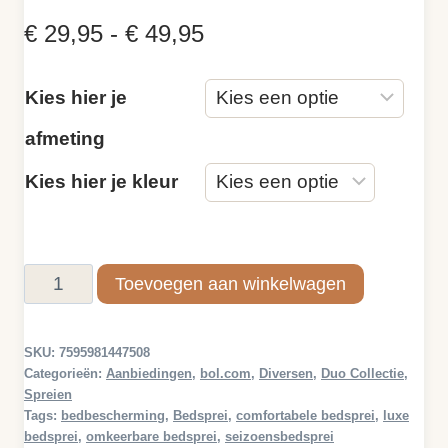
Prijsklasse:
€
29,95
-
€
49,95
€ 29,95
Kies hier je
tot
afmeting
€ 49,95
Kies hier je kleur
Bedsprei
Toevoegen aan winkelwagen
Duo
aantal
SKU:
7595981447508
Categorieën:
Aanbiedingen
,
bol.com
,
Diversen
,
Duo Collectie
,
Spreien
Tags:
bedbescherming
,
Bedsprei
,
comfortabele bedsprei
,
luxe
bedsprei
,
omkeerbare bedsprei
,
seizoensbedsprei