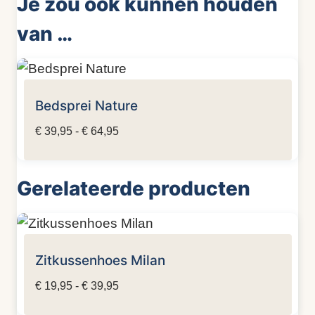
Je zou ook kunnen houden
van …
Bedsprei Nature
Prijsklasse:
€
39,95
-
€
64,95
€ 39,95
tot
Gerelateerde producten
€ 64,95
Zitkussenhoes Milan
Prijsklasse:
€
19,95
-
€
39,95
€ 19,95