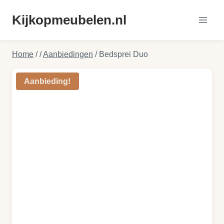
Doorgaan
Kijkopmeubelen.nl
naar
inhoud
Home
/
/
Aanbiedingen
/
Bedsprei Duo
Aanbieding!