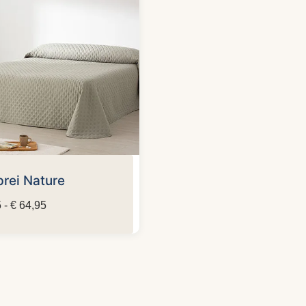
rei Nature
Prijsklasse:
5
-
€
64,95
€ 39,95
tot
€ 64,95