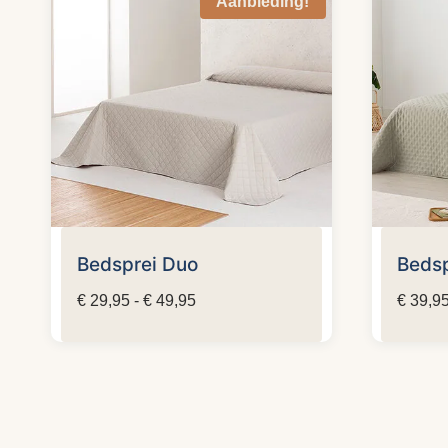
Aanbieding!
Bedsprei Duo
Bedsp
Prijsklasse:
€
29,95
-
€
49,95
€
39,9
€ 29,95
tot
€ 49,95