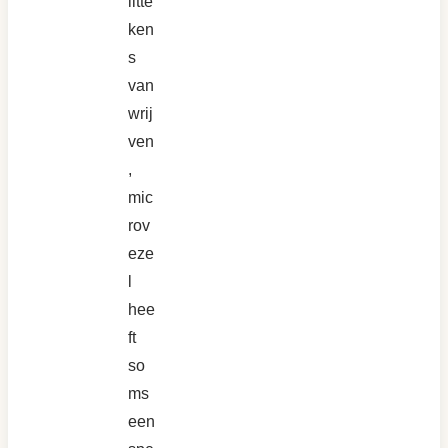
litte
ken
s
van
wrij
ven
,
mic
rov
eze
l
hee
ft
so
ms
een