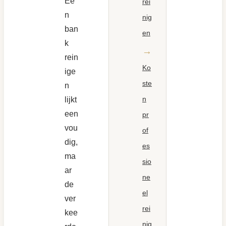
Ee
rei
n
nig
ban
en
k
rein
Ko
ige
ste
n
n
lijkt
een
pr
vou
of
dig,
es
ma
sio
ar
ne
de
el
ver
rei
kee
nig