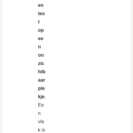
en
tes
t
op
ee
n
on
zic
htb
aar
ple
kje
.
Ee
n
vle
k is