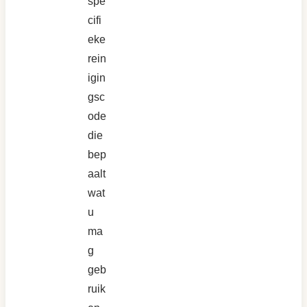
spe
cifi
eke
rein
igin
gsc
ode
die
bep
aalt
wat
u
ma
g
geb
ruik