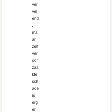
ver
vel
end
,
ma
ar
zelf
ver
oor
zaa
kte
sch
ade
is
erg
er