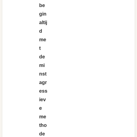
be
gin
altij
d
me
t
de
mi
nst
agr
ess
iev
e
me
tho
de