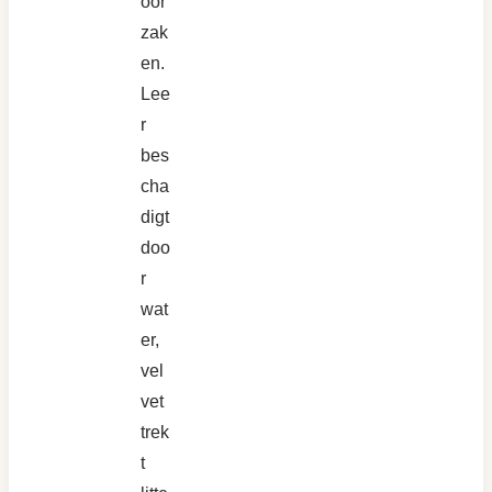
oor
zak
en.
Lee
r
bes
cha
digt
doo
r
wat
er,
vel
vet
trek
t