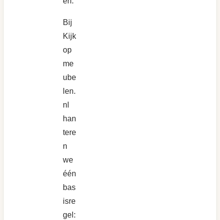
en.
Bij
Kijk
op
me
ube
len.
nl
han
tere
n
we
één
bas
isre
gel: