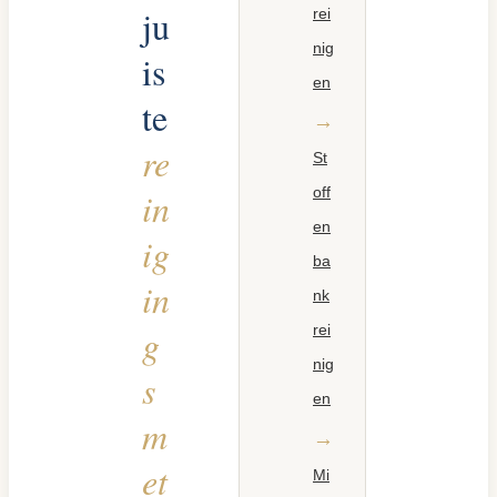
ju
rei
nig
is
en
te
re
St
off
in
en
ig
ba
in
nk
g
rei
nig
s
en
m
et
Mi