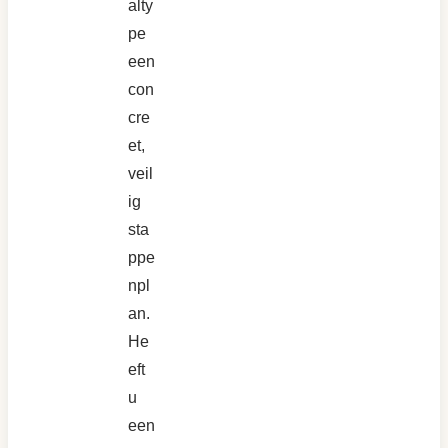
alty
pe
een
con
cre
et,
veil
ig
sta
ppe
npl
an.
He
eft
u
een