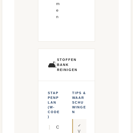
m
e
n
STOFFEN
🛋️
BANK
REINIGEN
STAP
TIPS &
PENP
WAAR
LAN
SCHU
(W-
WINGE
CODE
N
)
1
✓
C
V