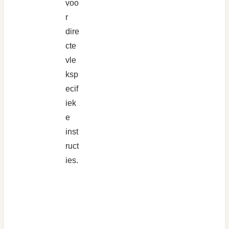
voo
r
dire
cte
vle
ksp
ecif
iek
e
inst
ruct
ies.