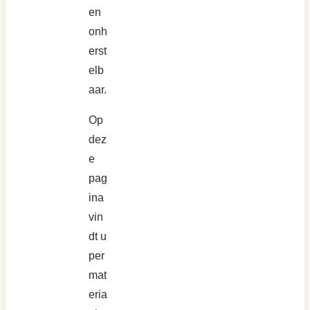
en
onh
erst
elb
aar.
Op
dez
e
pag
ina
vin
dt u
per
mat
eria