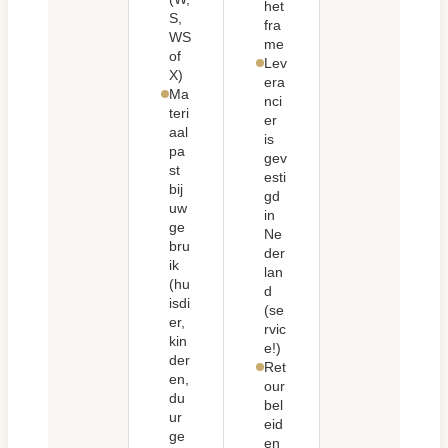
het
S,
fra
WS
me
of
Lev
X)
era
Ma
nci
teri
er
aal
is
pa
gev
st
esti
bij
gd
uw
in
ge
Ne
bru
der
ik
lan
(hu
d
isdi
(se
er,
rvic
kin
e!)
der
Ret
en,
our
du
bel
ur
eid
ge
en