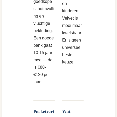
goedkope
en
schuimvulli
kinderen.
ng en
Velvet is
vluchtige
mooi maar
bekleding.
kwetsbaar.
Een goede
Er is geen
bank gaat
universeel
10-15 jaar
beste
mee — dat
keuze.
is €80-
€120 per
jaar.
Pocketveri
Wat