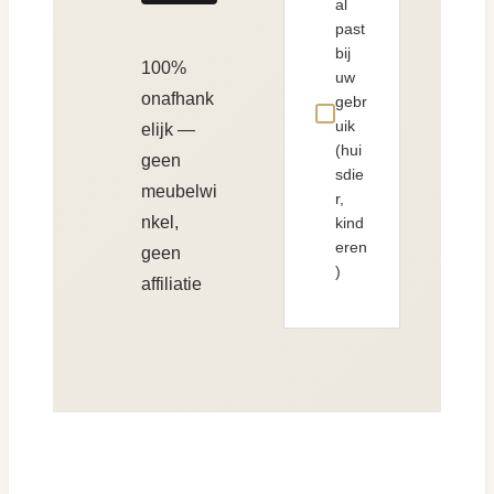
al
past
bij
100%
uw
onafhank
gebr
uik
elijk —
(hui
geen
sdie
meubelwi
r,
nkel,
kind
eren
geen
)
affiliatie