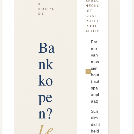
SNELC
KE
HECKL
KOOPGI
IST —
DS
CONT
ROLEE
R DIT
ALTIJD
Ba
Fra
me
van
nk
mas
sief
✓
ko
hout
(niet
spa
pe
anpl
aat)
n?
Sch
uim
Le
dicht
heid