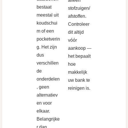
alleen
bestaat
stofzuigen/
meestal uit
afstoffen.
koudschui
Controleer
m of een
dit altijd
pocketverin
vóór
g. Het zijn
aankoop —
dus
het bepaalt
verschillen
hoe
de
makkelijk
onderdelen
uw bank te
, geen
reinigen is.
alternatiev
en voor
elkaar.
Belangrijke
r dan