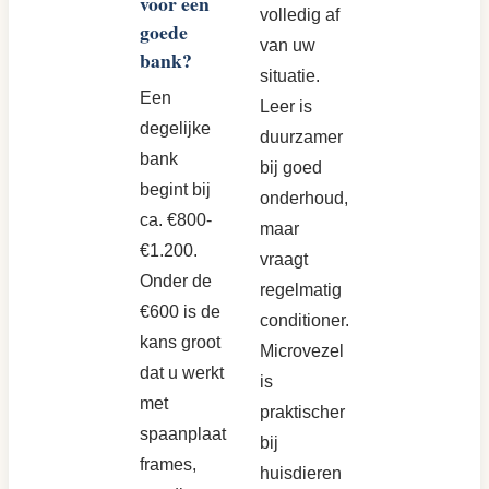
voor een
volledig af
goede
van uw
bank?
situatie.
Een
Leer is
degelijke
duurzamer
bank
bij goed
begint bij
onderhoud,
ca. €800-
maar
€1.200.
vraagt
Onder de
regelmatig
€600 is de
conditioner.
kans groot
Microvezel
dat u werkt
is
met
praktischer
spaanplaat
bij
frames,
huisdieren