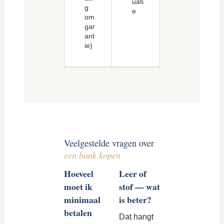
uati
g
e
om
gar
ant
ie)
Veelgestelde vragen over
een bank kopen
Hoeveel
Leer of
moet ik
stof — wat
minimaal
is beter?
betalen
Dat hangt