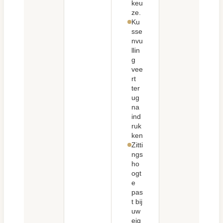
keu
ze.
Ku
sse
nvu
llin
g
vee
rt
ter
ug
na
ind
ruk
ken
Zitti
ngs
ho
ogt
e
pas
t bij
uw
eig