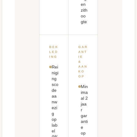
en
zith
oo
gte
BEK
GAR
LED
ANT
ING
IE
&
Rei
AAN
KO
nigi
OP
ng
sco
Min
de
ima
aa
al 2
nw
jaa
ezi
r
g
gar
op
anti
lab
e
el
op
(W,