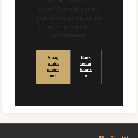
Stuur ons uw vraag of
situatie. Onze expert geeft u
gratis en onafhankelijk advies
over welke bank het beste bij
uw situatie past.
Vraag
Bank
gratis
onder
advies
houde
aan
n