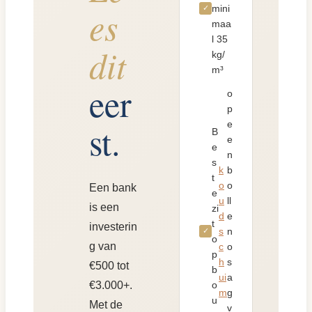
mini
es
✓
maa
l 35
dit
kg/
m³
eer
o
p
e
st.
B
e
e
n
s
k
b
t
o
o
Een bank
e
u
ll
is een
zi
d
e
t
investerin
s
n
✓
o
g van
c
o
p
h
s
€500 tot
b
ui
a
o
€3.000+.
m
g
u
Met de
v