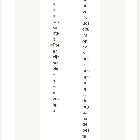
u
nd
he
en.
m
Ko
iets
uds
ka
chu
nte
im
lt
op
Pot
ee
en
n
zijn
boll
ste
e
vig
nos
en
agv
go
eri
ed
ng
be
is
ves
do
tig
org
d
aa
ns
de
bes
te