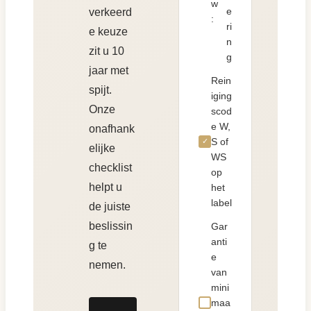
w
e
verkeerd
:
ri
e keuze
n
zit u 10
g
jaar met
Rein
spijt.
iging
Onze
scod
e W,
onafhank
S of
✓
elijke
WS
checklist
op
helpt u
het
label
de juiste
beslissin
Gar
anti
g te
e
nemen.
van
mini
maa