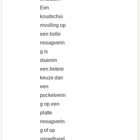
Een
koudschui
mvulling op
een bolle
nosagverin
g is
daarom
een betere
keuze dan
een
pocketverin
g op een
platte
nosagverin
g of op
singelband