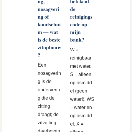
ng,
betekent
nosagveri
de
ng of
reinigings
koudschui
code op
m — wat
mijn
is de beste
bank?
zitopbouw
W =
?
reinigbaar
Een
met water,
nosagverin
S = alleen
g is de
oplosmidd
onderverin
el (geen
g die de
water!), WS
zitting
= water en
draagt; de
oplosmidd
zitvulling
el, X =
daarboven