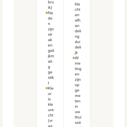
bru
kla
ik)
cht
Na
en
de
afh
n
an
zijn
deli
str
ng
ak
dui
en
deli
geli
jk
jkm
Af
ati
me
g
ting
ge
en
stik
zijn
t
op
Kle
ge
ur
me
is
ten
kle
in
ure
uw
cht
thui
(vr
ssit
aa