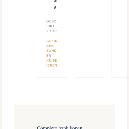
di
g
GESC
HIKT
VOOR
:
GEZIN
NEN
ZOND
ER
HUISD
IEREN
Complete bank kopen