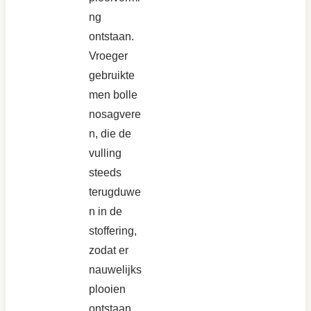
ng
ontstaan.
Vroeger
gebruikte
men bolle
nosagvere
n, die de
vulling
steeds
terugduwe
n in de
stoffering,
zodat er
nauwelijks
plooien
ontstaan.