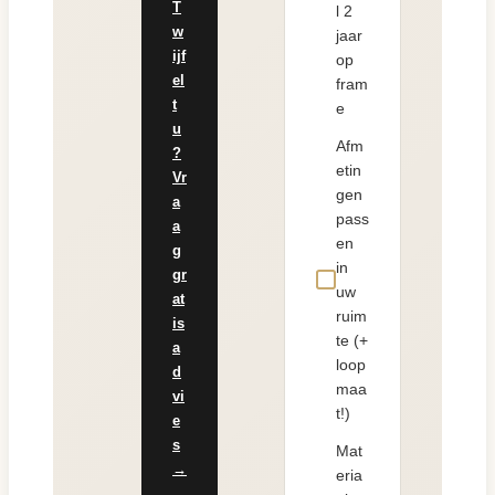
T
l 2
w
jaar
ijf
op
el
fram
t
e
u
Afm
?
etin
Vr
gen
a
pass
a
en
g
in
gr
uw
at
ruim
is
te (+
a
loop
d
maa
vi
t!)
e
s
Mat
→
eria