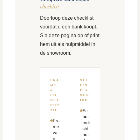
checklist
Doorloop deze checklist
voordat u een bank koopt.
Sla deze pagina op of print
hem uit als hulpmiddel in
de showroom.
FRA
VUL
ME
LIN
&
G &
CO
VER
NST
ING
RUC
Sc
TIE
hui
Fra
mdi
me
cht
va
hei
n