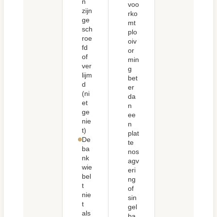
n
voo
zijn
rko
ge
mt
sch
plo
roe
oiv
fd
or
of
min
ver
g
lijm
bet
d
er
(ni
da
et
n
ge
ee
nie
n
t)
plat
De
te
ba
nos
nk
agv
wie
eri
bel
ng
t
of
nie
sin
t
gel
als
ba