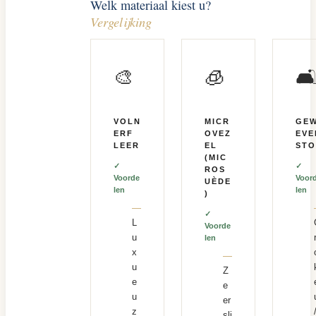
Welk materiaal kiest u?
Vergelijking
🎨
🧊
🛋
VOLN
MICR
GE
ERF
OVEZ
EVE
LEER
EL
STO
(MIC
✓
✓
ROS
Voorde
Voor
UÈDE
len
len
)
✓
L
Voorde
u
len
x
u
Z
e
e
u
er
z
sli