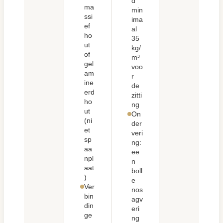
d
ma
min
ssi
ima
ef
al
ho
35
ut
kg/
of
m³
gel
voo
am
r
ine
de
erd
zitti
ho
ng
ut
On
(ni
der
et
veri
sp
ng:
aa
ee
npl
n
aat
boll
)
e
Ver
nos
bin
agv
din
eri
ge
ng