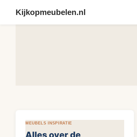
Doorgaan
Kijkopmeubelen.nl
naar
inhoud
MEUBELS INSPIRATIE
Alles over de