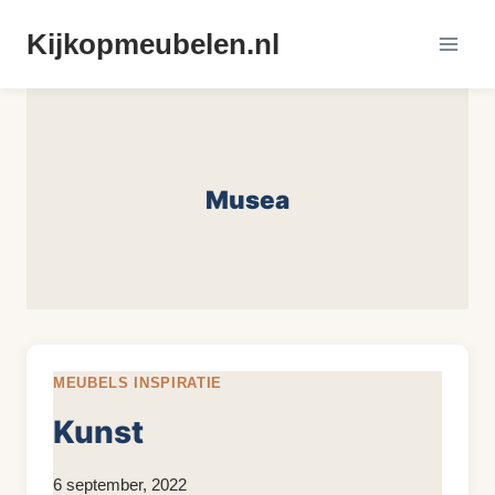
Doorgaan
Kijkopmeubelen.nl
naar
inhoud
Musea
MEUBELS INSPIRATIE
Kunst
Door
6 september, 2022