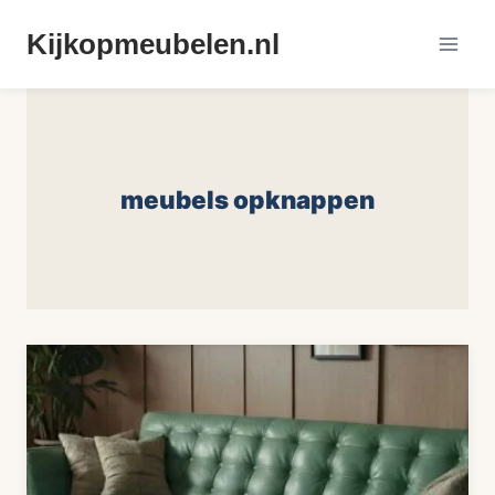
Doorgaan
Kijkopmeubelen.nl
naar
inhoud
meubels opknappen