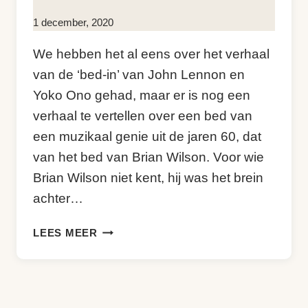
Door
1 december, 2020
Kim
We hebben het al eens over het verhaal
Sneijder
van de ‘bed-in’ van John Lennon en
Yoko Ono gehad, maar er is nog een
verhaal te vertellen over een bed van
een muzikaal genie uit de jaren 60, dat
van het bed van Brian Wilson. Voor wie
Brian Wilson niet kent, hij was het brein
achter…
BIJZONDERE
LEES MEER
MEUBELS
–
HET
BED