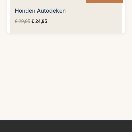
Honden Autodeken
Oorspronkelijke
Huidige
€
29,95
€
24,95
prijs
prijs
was:
is:
€ 29,95.
€ 24,95.