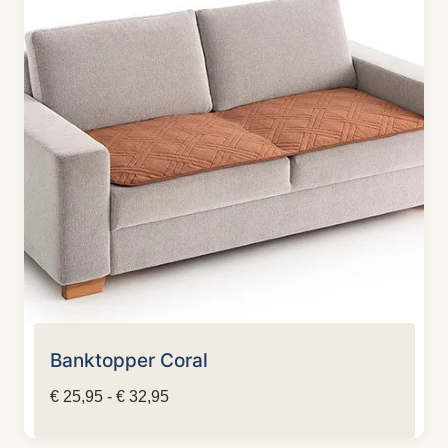
Banktopper Coral
Prijsklasse:
€
25,95
-
€
32,95
€ 25,95
tot