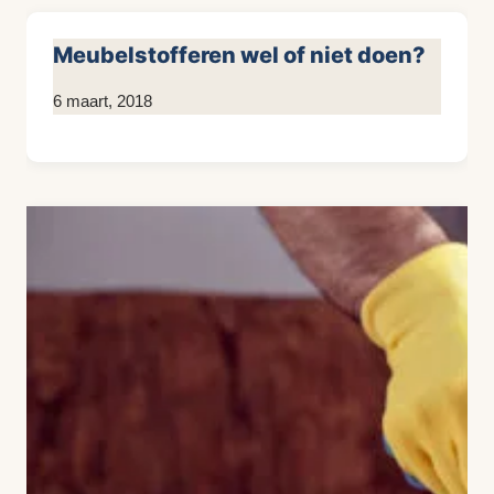
Meubelstofferen wel of niet doen?
Door
6 maart, 2018
KijkopMeubelen.nl