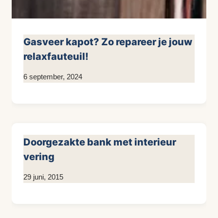
Gasveer kapot? Zo repareer je jouw
relaxfauteuil!
Door
6 september, 2024
KijkopMeubelen.nl
Doorgezakte bank met interieur
vering
Door
29 juni, 2015
KijkopMeubelen.nl