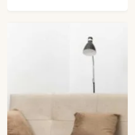
KijkopMeubelen.nl