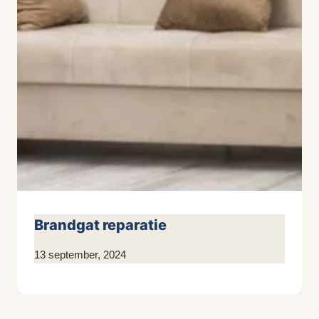
Brandgat reparatie
Door
13 september, 2024
KijkopMeubelen.nl