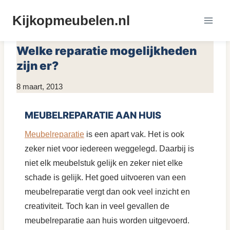
Doorgaan
Kijkopmeubelen.nl
naar
MEUBELS REPAREREN
inhoud
Welke reparatie mogelijkheden
zijn er?
Door
8 maart, 2013
KijkopMeubelen.nl
MEUBELREPARATIE AAN HUIS
Meubelreparatie
is een apart vak. Het is ook
zeker niet voor iedereen weggelegd. Daarbij is
niet elk meubelstuk gelijk en zeker niet elke
schade is gelijk. Het goed uitvoeren van een
meubelreparatie vergt dan ook veel inzicht en
creativiteit. Toch kan in veel gevallen de
meubelreparatie aan huis worden uitgevoerd.